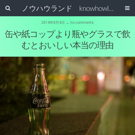
ノウハウランド knowhowland
2014年8月4日 ↔ no comments
缶や紙コップより瓶やグラスで飲
むとおいしい本当の理由