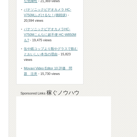
な危険性
- 21,369 views
パナソニックビデオカメラ HC-
V750Mふざけるな！(挑戦状)
-
20,594 views
パナソニックビデオカメラHC-
V750Mこんなに超不便 HC-W850M
も?
- 19,475 views
缶や紙コップより瓶やグラスで飲む
とおいしい本当の理由
- 15,823
views
Movavi Video Editor 10 評価 問
題 注意
- 15,730 views
稼ぐノウハウ
Sponsored Links