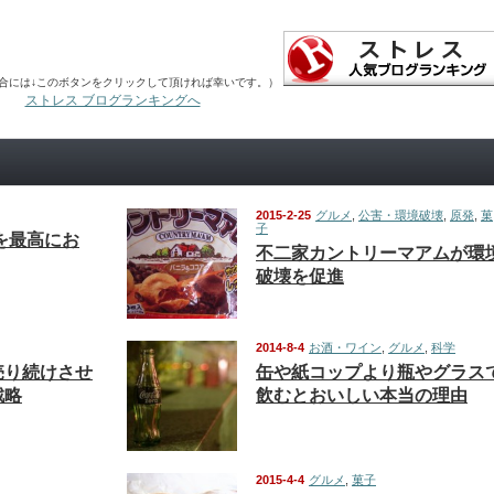
合には↓このボタンをクリックして頂ければ幸いです。）
ストレス ブログランキングへ
2015-2-25
グルメ
,
公害・環境破壊
,
原発
,
菓
子
を最高にお
不二家カントリーマアムが環
破壊を促進
2014-8-4
お酒・ワイン
,
グルメ
,
科学
売り続けさせ
缶や紙コップより瓶やグラス
戦略
飲むとおいしい本当の理由
2015-4-4
グルメ
,
菓子