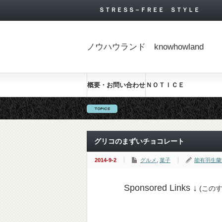
ＳＴＲＥＳＳ－ＦＲＥＥ ＳＴＹＬＥ
ノウハウランド knowhowland
概要・お問い合わせ
ＮＯＴＩＣＥ
グリコのまずいチョコレート
2014-9-2
グルメ
,
菓子
能有羽生蘭
Sponsored Links ↓
(この