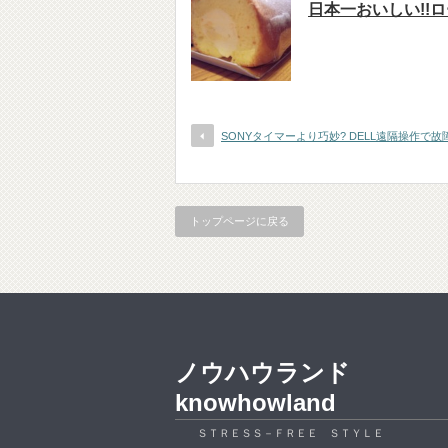
日本一おいしい!!
SONYタイマーより巧妙? DELL遠隔操作で故
トップページに戻る
ノウハウランド
knowhowland
ＳＴＲＥＳＳ－ＦＲＥＥ ＳＴＹＬＥ