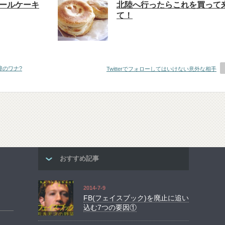
ロールケーキ
北陸へ行ったらこれを買って
て！
障のワナ?
Twitterでフォローしてはいけない意外な相手
おすすめ記事
2014-7-9
FB(フェイスブック)を廃止に追い
込む7つの要因①