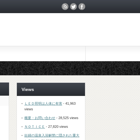
Views
ＬＥＤ照明は人体に有害
- 41,963
views
概要・お問い合わせ
- 28,525 views
ＮＯＴＩＣＥ
- 27,820 views
妊婦の温泉入浴解禁に隠された重大