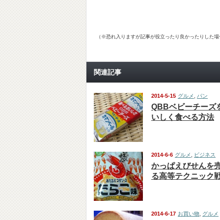
（※恐れ入りますが記事が役立ったり良かったりした場
関連記事
2014-5-15
グルメ
,
パン
QBBベビーチーズ
いしく食べる方法
2014-6-6
グルメ
,
ビジネス
かっぱえびせんを
る高等テクニック
2014-6-17
お買い物
,
グルメ