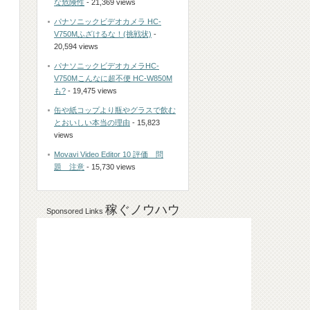
な危険性
- 21,369 views
パナソニックビデオカメラ HC-
V750Mふざけるな！(挑戦状)
-
20,594 views
パナソニックビデオカメラHC-
V750Mこんなに超不便 HC-W850M
も?
- 19,475 views
缶や紙コップより瓶やグラスで飲む
とおいしい本当の理由
- 15,823
views
Movavi Video Editor 10 評価 問
題 注意
- 15,730 views
稼ぐノウハウ
Sponsored Links