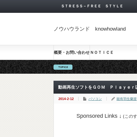
ＳＴＲＥＳＳ－ＦＲＥＥ ＳＴＹＬＥ
ノウハウランド knowhowland
概要・お問い合わせ
ＮＯＴＩＣＥ
動画再生ソフトをＧＯＭ Ｐｌａｙｅｒ
2014-2-12
パソコン
能有羽生蘭渡
Sponsored Links ↓
(この