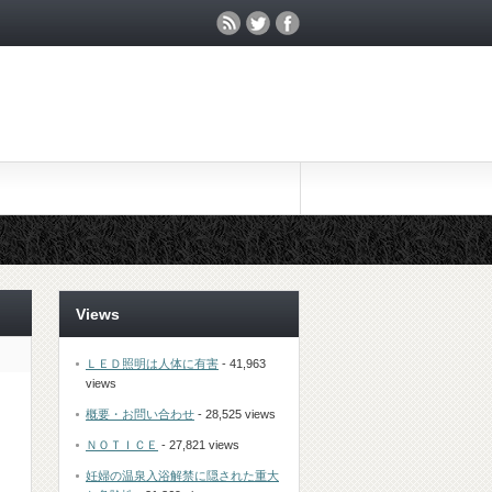
Views
ＬＥＤ照明は人体に有害
- 41,963
views
概要・お問い合わせ
- 28,525 views
ＮＯＴＩＣＥ
- 27,821 views
妊婦の温泉入浴解禁に隠された重大