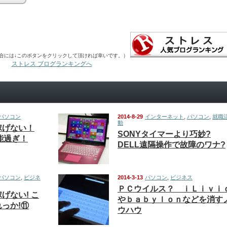
合には↓このボタンをクリックして頂ければ幸いです。）
ストレス ブログランキングへ
パソコン
2014-8-29
インターネット
,
パソコン
,
就職
動
稼げない！
SONYタイマーより巧妙?
不能過ぎ！
DELL遠隔操作で故障のワナ?
パソコン
,
ビジネ
2014-3-13
パソコン
,
ビジネス
ＰＣウイルス？ ｉＬｉｖｉ
げない! こ
やｂａｂｙｌｏｎなどを消す
っか!⑪
ウハウ