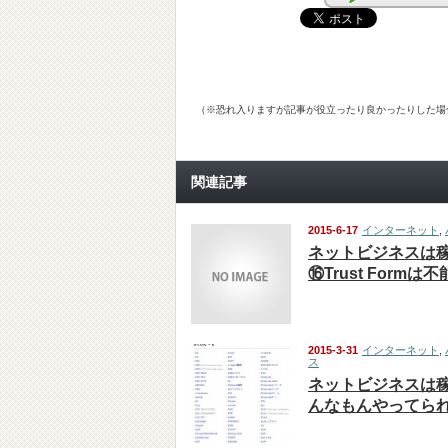
（※恐れ入りますが記事が役立ったり良かったりした場
関連記事
2015-6-17
インターネット
,
ネットビジネスは
⑯Trust Formは
2015-3-31
インターネット
,
ス
ネットビジネスは稼
んなもんやってられ