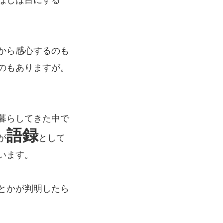
ばしば目にする
から感心するのも
のもありますが。
暮らしてきた中で
語録
が
として
います。
とかが判明したら