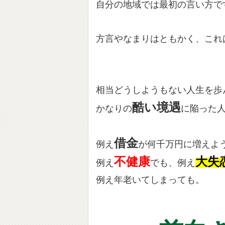
自分の地域では最初の言い方で
方言やなまりはともかく、これ
相当どうしようもない人生を歩
酷い境遇
かなりの
に陥った
借金
例え
が何千万円に増えよ
不健康
大失
例え
でも、例え
例え年老いてしまっても。