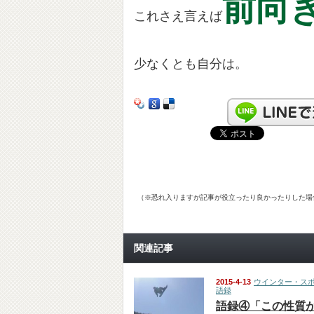
前向
これさえ言えば
少なくとも自分は。
（※恐れ入りますが記事が役立ったり良かったりした場
関連記事
2015-4-13
ウインター・ス
語録
語録④「この性質