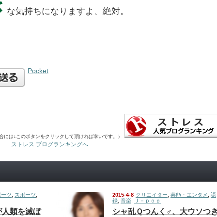
き
な気持ちになりますよ、絶対。
Pocket
合には↓このボタンをクリックして頂ければ幸いです。）
ストレス ブログランキングへ
ポーツ
,
スポーツ
,
2015-4-8
クリエイター
,
芸能・エンタメ
,
語
録
,
音楽
,
Ｊ－ｐｏｐ
が人類を滅ぼ
シャ乱Ｑつんく♂、大ウソつ