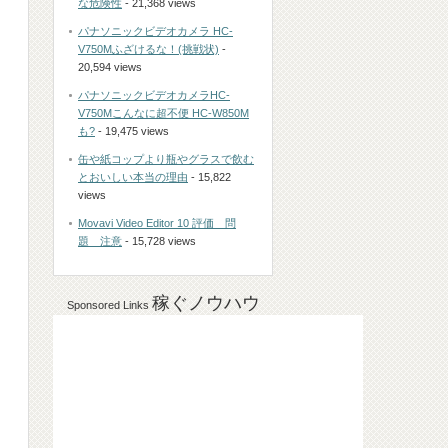
な危険性
- 21,368 views
パナソニックビデオカメラ HC-
V750Mふざけるな！(挑戦状)
-
20,594 views
パナソニックビデオカメラHC-
V750Mこんなに超不便 HC-W850M
も?
- 19,475 views
缶や紙コップより瓶やグラスで飲む
とおいしい本当の理由
- 15,822
views
Movavi Video Editor 10 評価 問
題 注意
- 15,728 views
稼ぐノウハウ
Sponsored Links