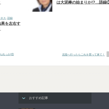
？
は大泥棒の始まりか!?…語録
ジネス
,
語録
結果を左右す
？
られっか!⑪
北陸へ行ったらこれを買って来て！
おすすめ記事