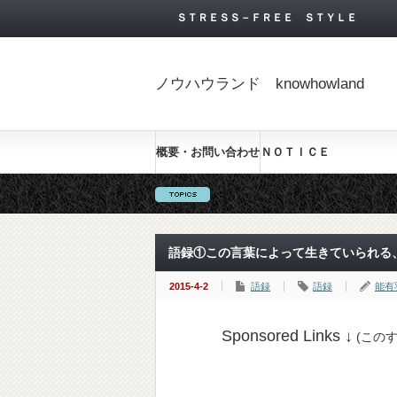
ＳＴＲＥＳＳ－ＦＲＥＥ ＳＴＹＬＥ
ノウハウランド knowhowland
概要・お問い合わせ
ＮＯＴＩＣＥ
語録①この言葉によって生きていられる
2015-4-2
語録
語録
能有
Sponsored Links ↓
(この