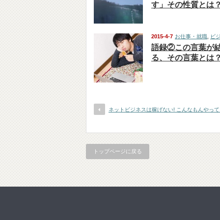
す」その性質とは
2015-4-7
お仕事・就職
,
ビ
語録②この言葉が
る、その言葉とは
ネットビジネスは稼げない! こんなもんやって
トップページに戻る