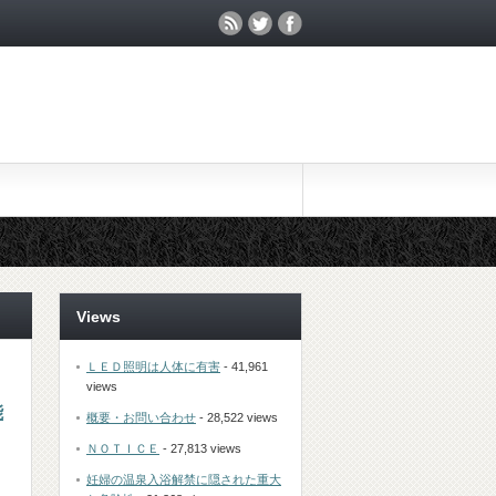
Views
ＬＥＤ照明は人体に有害
- 41,961
views
能
概要・お問い合わせ
- 28,522 views
ＮＯＴＩＣＥ
- 27,813 views
妊婦の温泉入浴解禁に隠された重大