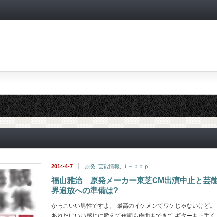
2014-4-7
原発
,
芸能情報
,
Ｊ－ｐｏｐ
福山雅治 原発メーカー東芝CM出演中止と芸
界追放への準備は?
かっこいい男性ですよ。 最高のイケメンてワケじゃないけど。
あれだけいい感じに歌えて作詞も作曲もできて ギターも上手く