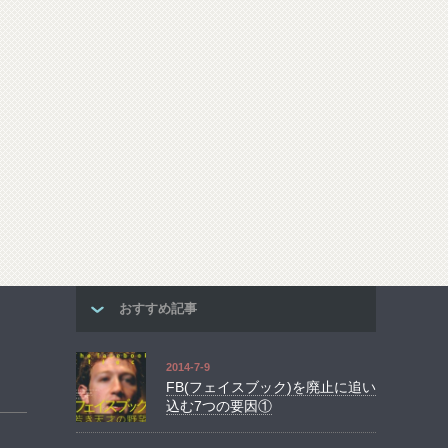
おすすめ記事
2014-7-9
FB(フェイスブック)を廃止に追い
込む7つの要因①