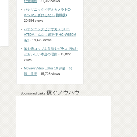
な危険性
- 21,368 views
パナソニックビデオカメラ HC-
V750Mふざけるな！(挑戦状)
-
20,594 views
パナソニックビデオカメラHC-
V750Mこんなに超不便 HC-W850M
も?
- 19,475 views
缶や紙コップより瓶やグラスで飲む
とおいしい本当の理由
- 15,822
views
Movavi Video Editor 10 評価 問
題 注意
- 15,728 views
稼ぐノウハウ
Sponsored Links