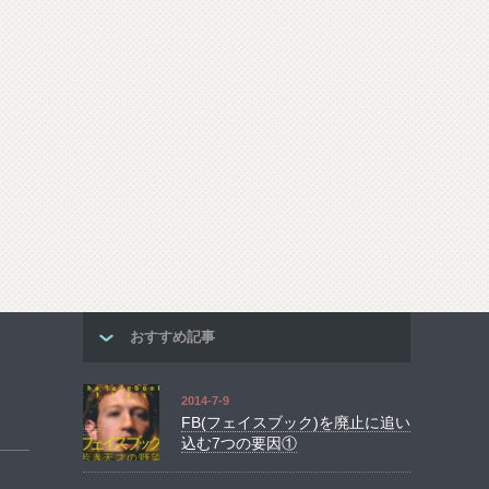
おすすめ記事
2014-7-9
FB(フェイスブック)を廃止に追い
込む7つの要因①