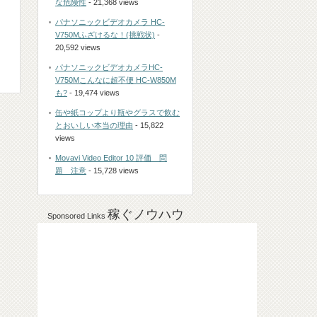
な危険性
- 21,368 views
パナソニックビデオカメラ HC-
V750Mふざけるな！(挑戦状)
-
20,592 views
パナソニックビデオカメラHC-
V750Mこんなに超不便 HC-W850M
も?
- 19,474 views
缶や紙コップより瓶やグラスで飲む
とおいしい本当の理由
- 15,822
views
Movavi Video Editor 10 評価 問
題 注意
- 15,728 views
稼ぐノウハウ
Sponsored Links