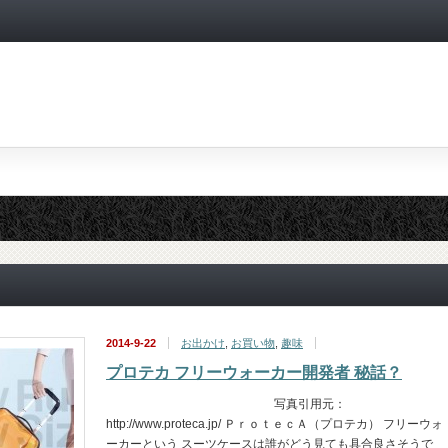
2014-9-22
お出かけ
,
お買い物
,
趣味
プロテカ フリーウォーカー開発者 秘話？
写真引用元：
http://www.proteca.jp/ ＰｒｏｔｅｃＡ（プロテカ） フリーウォ
ーカーという スーツケースは誰がどう見ても具合良さそうで