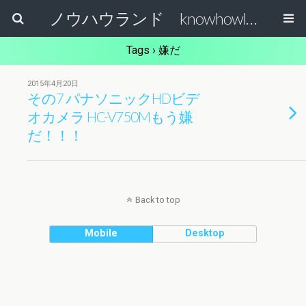
ノウハウランド knowhowland
Tags › 嫌だ
2015年4月20日
その7 パナソニックHDビデ
オカメラ HC-V750Mもう嫌
だ！！！
Back to top
Mobile
Desktop