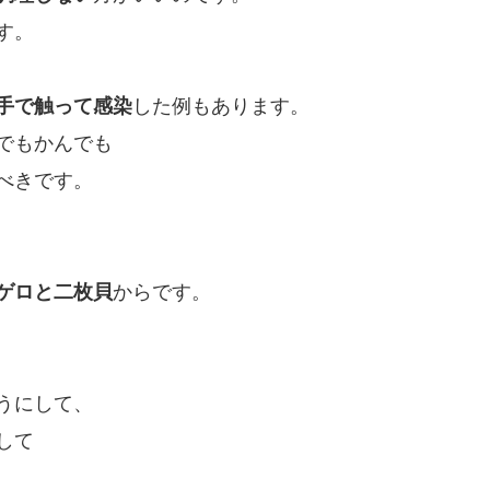
す。
手で触って感染
した例もあります。
でもかんでも
べきです。
ゲロと二枚貝
からです。
うにして、
して