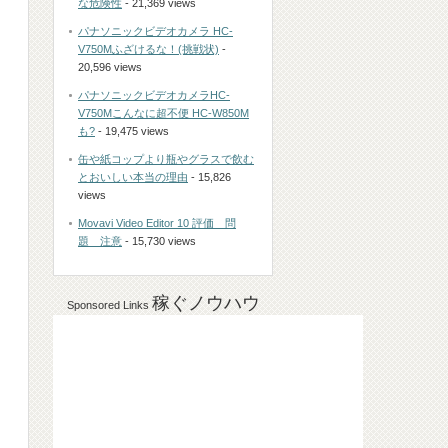
な危険性
- 21,369 views
パナソニックビデオカメラ HC-
V750Mふざけるな！(挑戦状)
-
20,596 views
パナソニックビデオカメラHC-
V750Mこんなに超不便 HC-W850M
も?
- 19,475 views
缶や紙コップより瓶やグラスで飲む
とおいしい本当の理由
- 15,826
views
Movavi Video Editor 10 評価 問
題 注意
- 15,730 views
稼ぐノウハウ
Sponsored Links