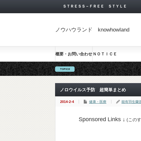
ＳＴＲＥＳＳ－ＦＲＥＥ ＳＴＹＬＥ
ノウハウランド knowhowland
概要・お問い合わせ
ＮＯＴＩＣＥ
ノロウイルス予防 超簡単まとめ
2014-2-4
健康・医療
能有羽生蘭
Sponsored Links ↓
(この