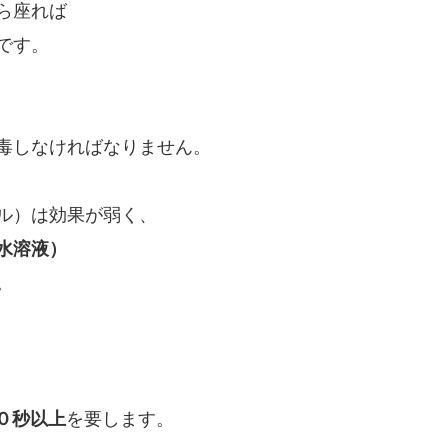
ら座れば
です。
毒しなければなりません。
ル）は効果が弱く、
水溶液）
。
０秒以上
を要します。