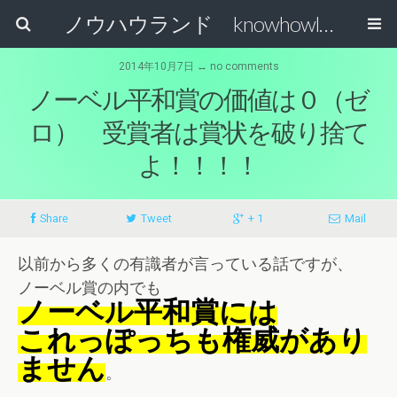
ノウハウランド knowhowland
2014年10月7日 ↔ no comments
ノーベル平和賞の価値は０（ゼ
ロ） 受賞者は賞状を破り捨て
よ！！！！
Share
Tweet
+ 1
Mail
以前から多くの有識者が言っている話ですが、
ノーベル賞の内でも
ノーベル平和賞には
これっぽっちも権威があり
ません
。