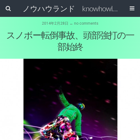
ノウハウランド knowhowland
2014年2月28日 ↔ no comments
スノボー転倒事故、頭部強打の一
部始終