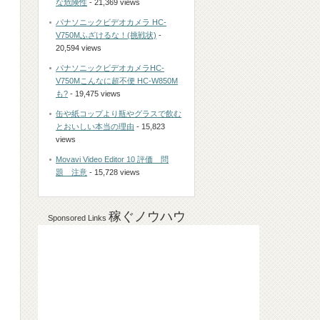
な危険性
- 21,369 views
パナソニックビデオカメラ HC-
V750Mふざけるな！(挑戦状)
-
20,594 views
パナソニックビデオカメラHC-
V750Mこんなに超不便 HC-W850M
も?
- 19,475 views
缶や紙コップより瓶やグラスで飲む
とおいしい本当の理由
- 15,823
views
Movavi Video Editor 10 評価 問
題 注意
- 15,728 views
稼ぐノウハウ
Sponsored Links