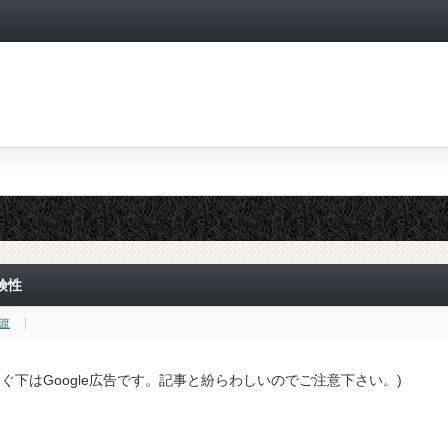
険性
渡
すぐ下はGoogle広告です。記事と紛らわしいのでご注意下さい。)