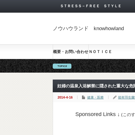
ＳＴＲＥＳＳ－ＦＲＥＥ ＳＴＹＬＥ
ノウハウランド knowhowland
概要・お問い合わせ
ＮＯＴＩＣＥ
妊婦の温泉入浴解禁に隠された重大な危
2014-4-16
健康・医療
能有羽生蘭
Sponsored Links ↓
(この