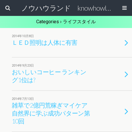
ノウハウランド knowhowland
Categories ›
ライフスタイル
2014年10月8日
ＬＥＤ照明は人体に有害
2014年9月23日
おいしいコーヒー ランキン
グ1位は?
2014年7月13日
雑草で2億円荒稼ぎマイケア
自然界に学ぶ成功パターン第
10回