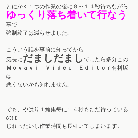
とにかく１つの作業の後に８～１４秒待ちながら
ゆっくり落ち着いて行なう
事で
強制終了は減らせました。
こういう話を事前に知ってから
だましだまし
気長に
でしたら多分この
Ｍｏｖａｖｉ Ｖｉｄｅｏ Ｅｄｉｔｏｒ
有料版
は
悪くないかも知れません。
でも、やはり１編集毎に１４秒もただ待っている
のは
じれったいし作業時間も長引いてしまいます。