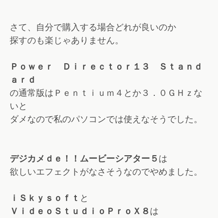
さて、自分で購入する場合どれが良いのか
探すのも楽じゃありません。
Ｐｏｗｅｒ Ｄｉｒｅｃｔｏｒ１３ Ｓｔａｎｄ
ａｒｄ
の通常版はＰｅｎｔｉｕｍ４とか３．０ＧＨｚな
いと
ダメなので私のパソコンでは使えなそうでした。
デジカメｄｅ！！ムービーシアター５
は
欲しいエフェクトがなさそうなのでやめました。
ｉＳｋｙｓｏｆｔ
と
ＶｉｄｅｏＳｔｕｄｉｏＰｒｏＸ８
は