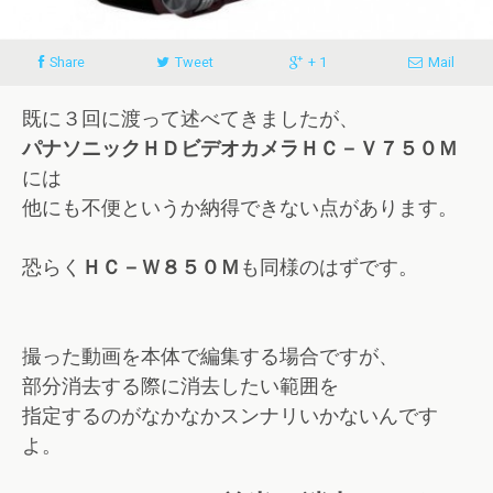
Share
Tweet
+ 1
Mail
既に３回に渡って述べてきましたが、
パナソニックＨＤビデオカメラＨＣ－Ｖ７５０Ｍ
には
他にも不便というか納得できない点があります。
恐らく
ＨＣ－Ｗ８５０Ｍ
も同様のはずです。
撮った動画を本体で編集する場合ですが、
部分消去する際に消去したい範囲を
指定するのがなかなかスンナリいかないんです
よ。