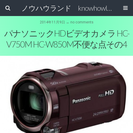
ノウハウランド knowhowland
2014年11月9日 ↔ no comments
パナソニックHDビデオカメラ HC-
V750M HC-W850M不便な点その4